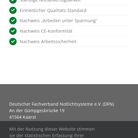
Einheitlicher Qualitäts-Standard
Nachweis „Arbeiten unter Spannung“
Nachweis CE-Konformität
Nachweis Arbeitssicherheit
Deutscher Fachverband Notlichtsysteme e.V. (DFN)
An der Gümpgesbrücke 19
41564 Kaarst
Telefon +49 (0)2131 40213-60
Mit der Nutzung dieser Website stimmen
sie der statistischen Erfassung ihrer